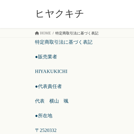
コ
ナ
ン
ビ
ヒヤクキチ
テ
ゲ
ン
ー
ツ
シ
HOME
特定商取引法に基づく表記
へ
ョ
特定商取引法に基づく表記
ス
ン
キ
に
●販売業者
ッ
移
プ
動
HIYAKUKICHI
●代表責任者
代表 横山 颯
●所在地
〒2520332